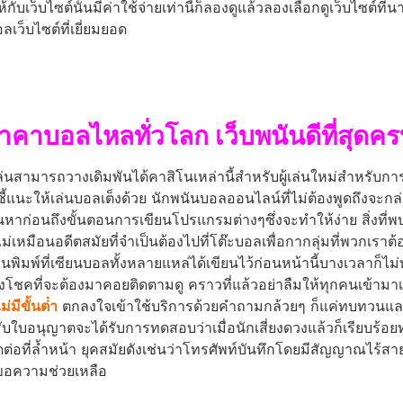
ว็บไซต์นั้นมีค่าใช้จ่ายเท่านี้ก็ลองดูแล้วลองเลือกดูเว็บไซต์ที่
ลเว็บไซต์ที่เยี่ยมยอด
าบอลไหลทั่วโลก เว็บพนันดีที่สุดครบ
้เล่นสามารถวางเดิมพันได้คาสิโนเหล่านี้สำหรับผู้เล่นใหม่สำหรับการ
ะชี้แนะให้เล่นบอลเต็งด้วย นักพนันบอลออนไลน์ที่ไม่ต้องพูดถึงจะกล่า
ก่อนถึงขั้นตอนการเขียนโปรแกรมต่างๆซึ่งจะทำให้ง่าย สิ่งที่พบเก
ม่เหมือนอดีตสมัยที่จำเป็นต้องไปที่โต๊ะบอลเพื่อกากลุ่มที่พวกเราต้อ
ิมพ์ที่เซียนบอลทั้งหลายแหล่ได้เขียนไว้ก่อนหน้านี้บางเวลาก็ไม่ท
งโชคที่จะต้องมาคอยติดตามดู คราวที่แล้วอย่าลืมให้ทุกคนเข้ามาเพื่อ
ีขั้นต่ํา
ตกลงใจเข้าใช้บริการด้วยคำถามกล้วยๆ ก็แค่ทบทวนและก็ต้
อรับใบอนุญาตจะได้รับการทดสอบว่าเมื่อนักเสี่ยงดวงแล้วก็เรียบร้
ติดต่อที่ล้ำหน้า ยุคสมัยดังเช่นว่าโทรศัพท์บันทึกโดยมีสัญญาณไร้สาย
อขอความช่วยเหลือ