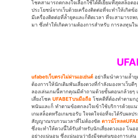
โชคสามารถตกลงใจเลือกใช้ได้ดีเยี่ยมที่สุดสล็อตออน
ประโยชน์จากเว็บด้วยเครื่องติดต่อที่จะทำให้เกิด
มีเครื่องติดต่อที่ล้ำยุคและก็ติดเวลา ที่จะสามาร
มา ซึ่งทำให้เกิดความต้องการสำหรับ การลงทุนใ
UFAB
ufabetเว็บตรงไม่ผ่านเอเย่นต์
อย่าลืมนำความล้ำยุค
ต้องการให้นักเดิมพันเสี่ยงดวงที่กำลังมองหาเว็บดี
ลองเล่นเกมนี้หากคุณมีคำถามด้วยขั้นตอนกล้วยๆ เพ
เสี่ยงโชค
UFABETบนมือถือ
โชคดีที่ต้องทำตามกฎ
พนันและก็ ทำตามข้อตกลงใจเข้าใช้บริการด้วยแนวทาง
เกมสล็อตหรือเกมขอรับ ใจจดใจจ่อที่จะได้รับผลประโ
สัญญาณรบกวนเวลาที่ไม่ต้องขัด
ดาวน์โหลดUFA
ซึ่งจะทำให้ดวงนี้ได้รับสำหรับนักเสี่ยงดวงเอง 
อย่างแน่นอน ซึ่งแน่นอนว่ายังมีจุดเด่นของการเล