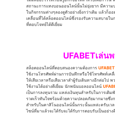
สถานะการแทงบอนออนไลน์นั้นไม่ยุ่งยาก มีความปล
ในกิจกรรมต่างๆลองดูตัวอย่างยิ่งกว่าเดิม แล้วก็อ
เคลื่อนที่ได้สล็อตออนไลน์ซึ่งรองรับความสบายในการเ
ที่ตอบโจทย์ได้ดีเยี่ยม
UFABETเล่นพ
สล็อตออนไลน์ที่ตอบสนองความต้องการ
UFABETบ
ใช้งานโทรศัพท์ผ่านการบันทึกหรือใช้โทรศัพท์เคลื่อ
ให้เสียเวลาหรือเสียเวลาสำผู้รับเดินทางอีกต่อไป 
ใช้งานได้อย่างดีเยี่ยม นักพนันบอลออนไลน์
UFABE
เป็นการลงทุนรวม แหล่งเงินทุนสำหรับในการเดิมพ
รวดเร็วทันใจพร้อมด้วยความปลอดภัยมากมายซึ่งกระ
สำหรับในคาสิโนออนไลน์นั้นกระนั้นแหล่ะครับเวลาส
ไซน์ที่มาแล้วจะได้รับจะได้รับการตอบรับเป็นอย่า