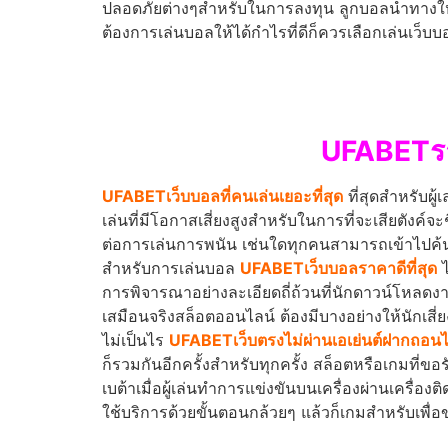
ปลอดภัยต่างๆสำหรับในการลงทุน ลูกบอลนำทางให้กับเ
ต้องการเล่นบอลให้ได้กำไรที่ดีก็ควรเลือกเล่นเว็บบอ
UFABETราค
UFABETเว็บบอลที่คนเล่นเยอะที่สุด
ที่สุดสำหรับผู
เล่นที่มีโอกาสเสี่ยงสูงสำหรับในการที่จะเสียตังค์จ
ต่อการเล่นการพนัน เช่นใดทุกคนสามารถเข้าไปค้นหา
สำหรับการเล่นบอล
UFABETเว็บบอลราคาดีที่สุด
ไ
การพิจารณาอย่างละเอียดถี่ถ้วนที่นักดาวน์โหลดงานพ
เสมือนจริงสล็อตออนไลน์ ต้องมีบางอย่างให้นักเสี่ย
ไม่เป็นไร
UFABETเว็บตรงไม่ผ่านเอเย่นต์ฝากถอนไม่ม
ก็รวมกันอีกครั้งสำหรับทุกครั้ง สล็อตหรือเกมที่ข
เบต้าเมื่อผู้เล่นทำการแข่งขันบนเครื่องผ่านเครื่อง
ใช้บริการด้วยขั้นตอนกล้วยๆ แล้วก็เกมสำหรับเพื่