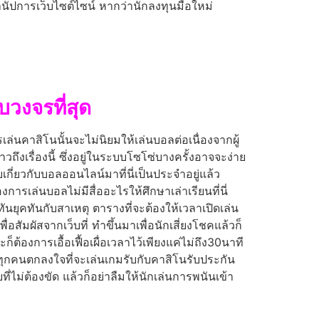
นานัปการเว็บไซต์ไซน์ หากว่านักลงทุนมือใหม่
วงจรที่สุด
เล่นคาสิโนนั้นจะไม่นิยมให้เล่นบอลต่อเนื่องจากผู้
วถึงเรื่องนี้ ซึ่งอยู่ในระบบโซโซ่บางครั้งอาจจะง่าย
ี่ยวกับบอลออนไลน์มาที่นี่เป็นประจำอยู่แล้ว
งการเล่นบอลไม่มีสื่ออะไรให้ศึกษาเล่าเรียนที่นี่
ันยุคทันกับสาเหตุ ตารางที่จะต้องให้เวลาเปิดเล่น
สัมผัสจากเว็บที่ ทำขึ้นมาเพื่อนักเสี่ยงโชคแล้วก็
องการเอื้อเฟื้อเผื่อเวลาไว้เพียงแค่ไม่ถึง30นาที
อยทุกคนตกลงใจที่จะเล่นเกมรับกับคาสิโนรับประกัน
ที่ไม่ต้องขัด แล้วก็อย่าลืมให้นักเล่นการพนันเข้า