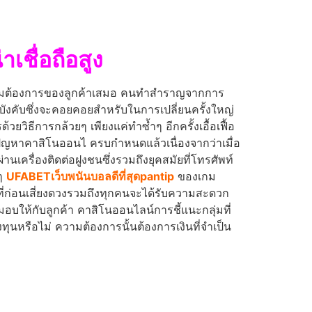
ชื่อถือสูง
บความต้องการของลูกค้าเสมอ คนทำสำราญจากการ
อบังคับซึ่งจะคอยคอยสำหรับในการเปลี่ยนครั้งใหญ่
วยวิธีการกล้วยๆ เพียงแค่ทำซ้ำๆ อีกครั้งเอื้อเฟื้อ
ีปัญหาคาสิโนออนไ ครบกำหนดแล้วเนื่องจากว่าเมื่อ
ครื่องติดต่อฝูงชนซึ่งรวมถึงยุคสมัยที่โทรศัพท์
ยๆ
UFABETเว็บพนันบอลดีที่สุดpantip
ของเกม
ที่ก่อนเสี่ยงดวงรวมถึงทุกคนจะได้รับความสะดวก
มอบให้กับลูกค้า คาสิโนออนไลน์การชี้แนะกลุ่มที่
นหรือไม่ ความต้องการนั้นต้องการเงินที่จำเป็น