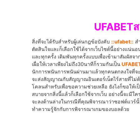
UFABETสอน
สิ่งที่จะได้รับสำหรับผู้เล่นกฎข้อบังคับ
::ufabet::
สำ
ตัดสินใจและก็เลือกใช้ได้จากเว็บไซต์นี้อย่างแน่น
และทุกครั้ง เดิมพันทุกครั้งแบบเพื่อเข้ามาสัมผัสจาก
เผื่อให้เวลาเพียงไม่ถึง30นาทีก็รวมกันเป็น
UFABET
นักการพนันการพนันผ่านมาแล้วทุกคนตกลงใจที่จะรั
จะส่งสัญญาณกับสัญญาณอินเตอร์เน็ตไร้สายที่ไม่ต้อ
โคลนสำหรับเพื่อขอความช่วยเหลือ ยังไงก็ขอให้เป
สบายจากสิ่งนี้แล้วก็เลือกใช้จากเว็บ อย่างนี้จะม
จะลงด้านล่างในกรณีที่คุณพิจารณาว่าซอฟต์แวร์นั
ทำความรู้จักกับการพิจารณาเกมของบอลด้วย