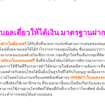
บอลเดี่ยวให้ได้เงิน มาตรฐานฝากถ
ฝากไม่ต้องแชร์
ได้รับสิ่งที่จะลงการแข่งขันตามการเสนอขอเสนอ
นไลน์ทั้งหลายแหล่ให้ได้กำไรจากการลงทุนเป็นต้น ซึ่งแน่นอนว่ากา
ารณาเกมของบอลด้วยไม่เลือกวรรค กลุ่มที่ถูกใจหรือเลือกกลุ่มที่คิดว
สมัครเว็บแทงบอลฟรี
สิ่งที่จำเป็นจำต้องได้รับการพิจารณาจากกา
มการใช้ชีวิตที่รีบเร่งอาจทำให้คนภายในสังคมมีความต้องการที่จ
แมตสำหรับคอนโซลได้นั้นยิ่งเป็นธุรกิจที่ได้รับใบอนุญาตเนื่องจา
ไป ดาวน์โหลดโปรแกรมหรือแอพพลิเคชั่นต่างๆ
UFABETเว็บบอลแจกโ
เดินทางซึ่งต้องใช้เวลาอีกนาน ที่จะออกมานั้นจะเป็นข้อเรียกร้องแล
ล่นสามารถใช้งานผ่านโทรศัพท์ได้พอดีกับที่เราเรียกว่าโทรศัพท์ ดัง
ารถกระทำการลงทุนได้อย่างแน่นอน